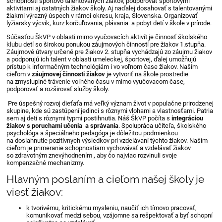
schopnosti športovo talentovaných žiakov, podporovať športovými
aktivitami aj ostatných žiakov školy. Aj naďalej dosahovať s talentovanými
žiakmi výrazný úspech v rámci okresu, kraja, Slovenska. Organizovať
lyžiarsky výcvik, kurz korčuľovania, plávania a pobyt detí v škole v prírode.
Súčasťou ŠkVP v oblasti mimo vyučovacích aktivít je činnosť školského
klubu detí so širokou ponukou záujmových činností pre žiakov 1.stupňa.
Záujmové útvary určené pre žiakov 2. stupňa vychádzajú zo záujmu žiakov
a podporujú ich talent v oblasti umeleckej, športovej, ďalej umožňujú
prístup k informačným technológiám i vo voľnom čase žiakov. Naším
cieľom v
záujmovej činnosti žiakov
je vytvoriť na škole prostredie
na zmysluplné trávenie voľného času v mimo vyučovacom čase,
podporovať a rozširovať služby školy.
Pre úspešný rozvoj dieťaťa má veľký význam život v populačne prirodzenej
skupine, kde sú zastúpení jedinci s rôznymi vlohami a vlastnosťami. Patria
sem aj deti s rôznymi typmi postihnutia. Náš ŠkVP počíta s
integráciou
žiakov s poruchami učenia a správania
. Spolupráca učiteľa, školského
psychológa a špeciálneho pedagóga je dôležitou podmienkou
na dosiahnutie pozitívnych výsledkov pri vzdelávaní týchto žiakov. Naším
cieľom je primeranie schopnostiam vychovávať a vzdelávať žiakov
so zdravotným znevýhodnením , aby čo najviac rozvinuli svoje
kompenzačné mechanizmy.
Hlavným poslaním a cieľom našej školy je
viesť žiakov:
k tvorivému, kritickému mysleniu, naučiť ich tímovo pracovať,
komunikovať medzi sebou, vzájomne sa rešpektovať a byť schopní