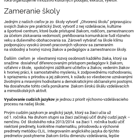
roka organizujeme množstvo kultúrnych podujatí, exkurzií, výletov.
Zameranie školy
Jedným z našich cieľov je zo školy vytvoriť „Otvorenú školu“ pripravujúcu
svojich žiakov pre praktický život, vytvoriť z nej vzdelávacie, kultúrne
a športové centrum, ktoré bude prístupné žiakom, rodičom, zamestnancom
za účelom získavania vedomostí, prehlbovania komunikácie ľudí rôzneho
veku a duševného obohacovania sa. Zároveň vytvárať na škole klímu
podporujúcu vysokú úroveň pracovných výkonov sa zameraním
na slobodný a tvorivý rozvoj žiakov a pedagógov a zamestnancov školy.
Ďalším cieľom je všestranný rozvoj osobnosti každého žiaka, ktorý sa
snažíme dosiahnuť diferencovaným prístupom pedagógov k žiakom,
vzťahmi v škole, spoločnými zážitkami učiteľov a žiakov, vedením žiakov
k tvorivej práci, k samostatného mysleniu, k zodpovednému rozhodovaniu,
k spriazneniu s prírodou a jej zákonmi, k súladu so všeobecne uznávanými
životnými a mravnými hodnotami a demokratickými občianskymi postojmi.
Na dosiahnutie tohto cieľa ponúkame žiakom širokú škálu vzdelávacích
a mimoškolských aktivít.
Vyučovanie cudzích jazykov
je jednou z priorít výchovno-vzdelávacieho
procesu na našej škole.
Prvým cudzím jazykom je anglický jazyk, ktorý sa žiaci učia už
od 1. ročníka. Na druhom stupni sa žiaci začínajú učiť druhý cudzí jazyk –
nemčinu. Od školského roka 2013/2014 sa žiaci 1. ročníka budú učiť
niektoré predmety, konkrétne matematiku, prírodovedu a výchovné
predmety metódou CLIL. Integrovaním anglického jazyka do týchto
predmetov poskytneme žiakom širšiu dimenziu vzdelávania, lepšie