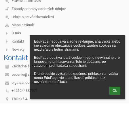
Právne informácie
Zásady ochrany osobných údajov
Údaje o prevádzkovateľovi
Mapa stránok
O nás
Kontakt
EduPage nepoužíva žiadne reklamné, analytické alebo 
iné súkromie ohrozujúce cookies. Žiadne cookies sa 
Novinky
nezdieľajú s tretími stranami.

Kontakt
EduPage používa iba 2 cookie – jedno nevyhnutné pre 
fungovanie prihlasovania. Toto je dočasné, po 
zatvorení prehliadača sa odstráni.

Základná škola, Tbiliská 4, Bratislava
Druhé cookie zvyšuje bezpečnosť prihlásenia - vďaka 
vedenie@zstbiliska.sk
nemu EduPage vie identifikovať prihlásenie z 
neznámeho počítača.
olga.sandorova@zstbiliska.sk
+421244887971
Ok
Tbiliská 4
831 06 Bratislava
Slovakia
31768849
2020958346