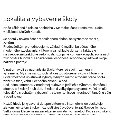
Lokalita a vybavenie školy
Zameranie
školy
Naša základná škola sa nachádza v Mestskej časti Bratislava - Rača,
v blízkosti Malých Karpát.
Je odetá v novom šate a v poslednom období sa významne mení aj
zvnútra.
Predovšetkým prehodnocujeme základnú myšlienku súčasného
moderného vzdelávania, v ktorom sa nekladie dôraz na fakty, ale
na všeobecné praktické vedomosti, rozvíjanie komunikačných, sociálnych
zručností a budovaní sebavedomej osobnosti schopnej vyjadrovať svoje
názory a postoje.
V našom okolí sa nachádzajú školy, ktoré sú svojim zameraním
vyhranené. My sme sa rozhodli ísť cestou otvorenej školy, v ktorej má
učiteľ možnosť uplatňovať výhody rôznych metód a foriem práce podľa
zloženia tried, veku, učebného obsahu a pod.
Pod jednou strechou v modernej budove je jedáleň s výbornou domácou
stravou a Školský klub detí. Škola má veľký športový areál, veľkú i malú
telocvičňu s bohatým vybavením, stolno- tenisovú miestnosť, tanečnú sálu
a posilňovňu.
Každá trieda je vybavená dataprojektorom a internetom, čo poskytuje
žiakom i učiteľom široké možnosti viesť vyučovanie zážitkovou formou.
Veľký dôraz kladieme na zavádzanie inovatívnych metód. Počas školského