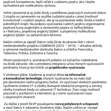
jazykové kompetencie, lepší vzťah k cudziemu jazyku, ako i lepšie
východiská pre multikultúrnu výchovu.
Veľmi významné je aj úsilie školy o prehĺbenie jazykových zručností žiakov
2.stupňa so zameraním na využitie cudzieho jazyka v praxi (možnosť
konverzovať v cudzom jazyku), ale aj na poznávanie reálií, života a tradícií
jednotlivých krajín. Na podporu vyučovania cudzích jazykov organizujeme
jazykové kurzy anglického a nemeckého jazyka vo Veľkej Británii
a v Rakúsku, projektový anglický týždeň a projektový multikultúrny
anglický týždeň so zahraničnými lektormi.
Naším cieľom je zapojiť žiakov celej školy do plnenia úloh v rámci
medzinárodného projektu COMENIUS (2013 – 2015) – virtuálne aktivity
a výmenné medzinárodné stretnutia žiakov a učiteľov Francúzka,
Talianska, Poľska, Estónska a Turecka.
Okrem jazykových a poznávacích pobytov sú súčasťou vzdelávania
na škole exkurzie. Ide o prirodzenú integráciu učiva rôznych vyučovacích
predmetov, ktorá je len krôčik od
projektového vyučovania
.
V učebnom pláne kladieme aj značný dôraz
na informačné
a komunikačné technológie,
ktorých využívanie by sa malo stať
pre absolventov nášho programu bežné. Vo vyučovaní všetkých predmetov
využívame učebne VT a všetky dostupné edukačné programy a servery,
všetky kmeňové triedy sú vybavené IT technikou. Žiaci majú možnosť
pracovať s počítačom a internetom aj v mimo vyučovacom čase
v záujmových útvaroch.
Za ďalšie z priorít ŠkVP považujeme
r
ozvoj pohybových schopností
a viesť žiakov k zdravému životnému štýlu. Naším cieľom je rozvíjať