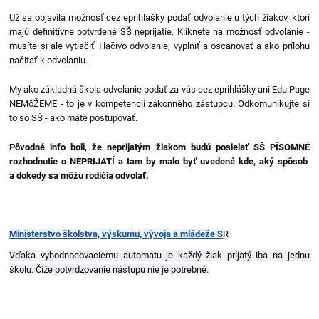
Už sa objavila možnosť cez eprihlašky podať odvolanie u tých žiakov, ktorí
majú definitívne potvrdené SŠ neprijatie. Kliknete na možnosť odvolanie -
musíte si ale vytlačiť Tlačivo odvolanie, vyplniť a oscanovať a ako prílohu
načitať k odvolaniu.
My ako základná škola odvolanie podať za vás cez eprihlášky ani Edu Page
NEMôŽEME - to je v kompetencii zákonného zástupcu. Odkomunikujte si
to so SŠ - ako máte postupovať.
Pôvodné info boli, že neprijatým žiakom budú posielať SŠ PÍSOMNÉ
rozhodnutie o NEPRIJATÍ a tam by malo byť uvedené kde, aký spôsob
a dokedy sa môžu rodičia odvolať.
Ministerstvo školstva, výskumu, vývoja a mládeže S
R
Vďaka vyhodnocovaciemu automatu je každý žiak prijatý iba na jednu
školu. Čiže potvrdzovanie nástupu nie je potrebné.