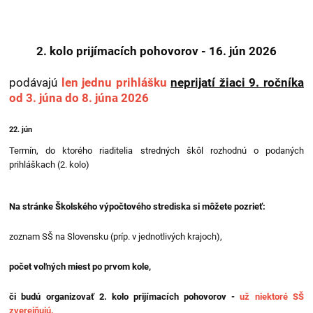
2. kolo prijímacích pohovorov - 16. jún 2026
podávajú
len jednu prihlášku
neprijatí žiaci 9. ročníka
od 3. júna do 8. júna 2026
22. jún
Termín, do ktorého riaditelia stredných škôl rozhodnú o podaných
prihláškach (2. kolo)
Na stránke Školského výpočtového strediska si môžete pozrieť:
zoznam SŠ na Slovensku (príp. v jednotlivých krajoch),
počet voľných miest po prvom kole,
či budú organizovať 2. kolo prijímacích pohovorov -
už niektoré SŠ
zverejňujú.