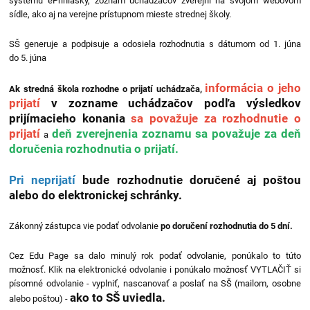
systému ePrihlášky, zoznam uchádzačov zverejní na svojom webovom
sídle, ako aj na verejne prístupnom mieste strednej školy.
SŠ generuje a podpisuje a odosiela rozhodnutia s dátumom od 1. júna
do 5. júna
informácia o jeho
Ak stredná škola rozhodne o prijatí uchádzača,
prijatí
v
zozname uchádzačov podľa výsledkov
prijímacieho konania
sa považuje za rozhodnutie
o
prijatí
deň zverejnenia zoznamu sa považuje za deň
a
doručenia rozhodnutia o prijatí.
Pri neprijatí
bude rozhodnutie doručené aj poštou
alebo do elektronickej schránky.
Zákonný zástupca vie podať odvolanie
po doručení rozhodnutia do 5 dní.
Cez Edu Page sa dalo minulý rok podať odvolanie, ponúkalo to túto
možnosť. Klik na elektronické odvolanie i ponúkalo možnosť VYTLAČIŤ si
písomné odvolanie - vyplniť, nascanovať a poslať na SŠ (mailom, osobne
ako to SŠ uviedla.
alebo poštou) -