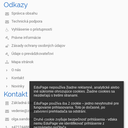
Odkazy
Správca obsahu
Technická podpora
Vyhlásenie o prístupnosti
Právne informácie
Zásady ochrany osobných údajov
Údaje o prevádzkovateľovi
Mapa stránok
O nás
Kontakt
Novinky
EduPage nepoužíva žiadne reklamné, analytické alebo 
iné súkromie ohrozujúce cookies. Žiadne cookies sa 
Kontakt
nezdieľajú s tretími stranami.

Základná škola, Tbiliská 4, Bratislava
EduPage používa iba 2 cookie – jedno nevyhnutné pre 
fungovanie prihlasovania. Toto je dočasné, po 
vedenie@zstbiliska.sk
zatvorení prehliadača sa odstráni.

olga.sandorova@zstbiliska.sk
Druhé cookie zvyšuje bezpečnosť prihlásenia - vďaka 
nemu EduPage vie identifikovať prihlásenie z 
+421244887971
neznámeho počítača.