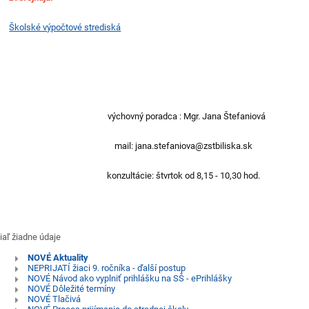
Školské výpočtové strediská
výchovný poradca : Mgr. Jana Štefaniová
mail: jana.stefaniova@zstbiliska.sk
konzultácie: štvrtok od 8,15 - 10,30 hod.
iaľ žiadne údaje
NOVÉ Aktuality
NEPRIJATÍ žiaci 9. ročníka - ďalší postup
NOVÉ Návod ako vyplniť prihlášku na SŠ - ePrihlášky
NOVÉ Dôležité termíny
NOVÉ Tlačivá