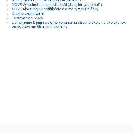
NOVÉ Proces prijímania do strednej školy
NOVÉ Vyhodnotenie poradia škôl (ďalej len „automat“)
NOVÉ Ako fungujú notifikácie a e-maily z ePrihlášky
Duálne vzdelávanie
Testovanie 9-2026
Usmernenie k prijímaciemu konaniu na stredné školy na školský rok
2025/2026 pre šk. rok 2026/2027