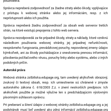
používateľa.
Správca nepreberá zodpovednosť za žiadne straty alebo škody, vyplývajúce
z prístupu k webovej stránke alebo jej informáciám, resp. z ich
neprístupnosti alebo ich použitia.
Správca nepreberá žiadnu zodpovednosť za obsah web serverov tretích
strán, na ktoré existujú prepojenia z tohto web servera.
Správca nezodpovedá za tie prípadné škody, straty a náklady, ktoré vzniknú
následkom používania webovej stránky, jej prípadnej nefunkčnosti,
nesprávneho fungovania, prevádzkovej poruchy, nepovolenej zmeny údajov
kýmkoľvek, ani za škody pochádzajúce z oneskorenia prenosu informácií,
pôsobenia počítačového vírusu, poruchy linky alebo systému, alebo z iných
podobných príčin.
Autorské práva
Webová stránka zstbiliska.edupage.org, tam uvedený akýkoľvek obrazový,
zvukový či textový obsah, resp. ich umiestnenie sú chránené v zmysle
autorského zákona č. 618/2003 Z.z. v znení neskorších predpisov. Ich
akékoľvek použitie je možné výlučne len s predchádzajúcim výslovným
písomným súhlasom správcu.
Pri preberaní a šírení údajov z webovej stránky zstbiliska.edupage.org a jej
podstránok musí byť uvedený ako zdroj informácií zstbiliska.edupage.org