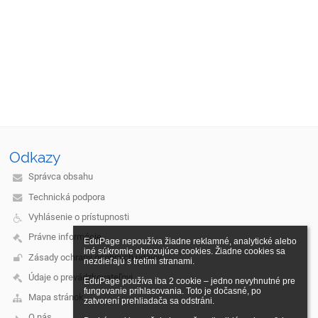
Odkazy
Správca obsahu
Technická podpora
Vyhlásenie o prístupnosti
Právne informácie
EduPage nepoužíva žiadne reklamné, analytické alebo 
iné súkromie ohrozujúce cookies. Žiadne cookies sa 
Zásady ochrany osobných údajov
nezdieľajú s tretími stranami.

Údaje o prevádzkovateľovi
EduPage používa iba 2 cookie – jedno nevyhnutné pre 
fungovanie prihlasovania. Toto je dočasné, po 
Mapa stránok
zatvorení prehliadača sa odstráni.

O nás