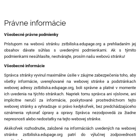
Právne
Právne informácie
informácie
Všeobecné právne podmienky
Prístupom na webovú stránku zstbiliska.edupage.org a prehliadaním jej
obsahov dávate súhlas s uvedenými podmienkami. Ak s týmito
podmienkami nesúhlasíte, neotvárajte, prosím našu webovú stránku!
Všeobecné informácie
Správca stránky vyvinul maximálne úsilie v záujme zabezpečenia toho, aby
všetky informácie, uverejňované na webovej stránke a podstránkach
webovej adresy zstbiliska.edupage.org, boli správne a platné v momente
ich uvedenia na týchto stránkach. Napriek tomu správca ani výslovne, ani
implicitne neručí za informácie, poskytované prostredníctvom tejto
webovej stránky a vyhradzuje si právo kedykoľvek, bez predchádzajúceho
oznámenia vykonať úpravy a opravy. Správca nezodpovedá za žiadne
nepresnosti alebo nedostatky na tejto webovej stránke.
Akékoľvek rozhodnutie, založené na informáciách uvedených na webovej
stránke zstbiliska.edupage.org patrí do výlučnej zodpovednosti