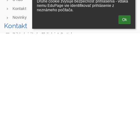
Druhé cookie zvyšuje bezpečnosť prihlásenia - vďaka 
nemu EduPage vie identifikovať prihlásenie z 
Kontakt
neznámeho počítača.
Novinky
Ok
Kontakt
Základná škola, Tbiliská 4, Bratislava
vedenie@zstbiliska.sk
olga.sandorova@zstbiliska.sk
+421244887971
Tbiliská 4
831 06 Bratislava
Slovakia
31768849
2020958346
meno.priezvisko@zstbiliska.sk
Prihlásenie
Prihlásiť sa cez EduPage účet