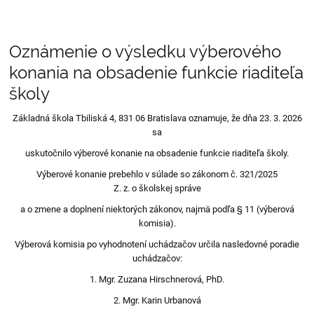
Oznámenie o výsledku výberového
Oznámenie
konania na obsadenie funkcie riaditeľa
školy
Základná škola Tbiliská 4, 831 06 Bratislava oznamuje, že dňa 23. 3. 2026
sa
uskutočnilo výberové konanie na obsadenie funkcie riaditeľa školy.
Výberové konanie prebehlo v súlade so zákonom č. 321/2025
Z. z. o školskej správe
a o zmene a doplnení niektorých zákonov, najmä podľa § 11 (výberová
komisia).
Výberová komisia po vyhodnotení uchádzačov určila nasledovné poradie
uchádzačov:
1. Mgr. Zuzana Hirschnerová, PhD.
2. Mgr. Karin Urbanová