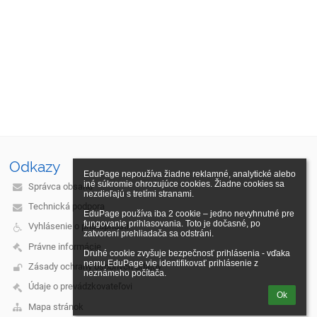
Odkazy
EduPage nepoužíva žiadne reklamné, analytické alebo 
iné súkromie ohrozujúce cookies. Žiadne cookies sa 
Správca obsahu
nezdieľajú s tretími stranami.

Technická podpora
EduPage používa iba 2 cookie – jedno nevyhnutné pre 
fungovanie prihlasovania. Toto je dočasné, po 
Vyhlásenie o prístupnosti
zatvorení prehliadača sa odstráni.

Právne informácie
Druhé cookie zvyšuje bezpečnosť prihlásenia - vďaka 
nemu EduPage vie identifikovať prihlásenie z 
Zásady ochrany osobných údajov
neznámeho počítača.
Údaje o prevádzkovateľovi
Ok
Mapa stránok