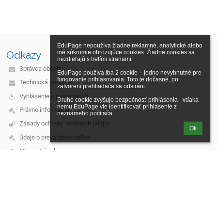
EduPage nepoužíva žiadne reklamné, analytické alebo 
iné súkromie ohrozujúce cookies. Žiadne cookies sa 
Odkazy
nezdieľajú s tretími stranami.

Správca obsahu
EduPage používa iba 2 cookie – jedno nevyhnutné pre 
fungovanie prihlasovania. Toto je dočasné, po 
Technická podpora
zatvorení prehliadača sa odstráni.

Vyhlásenie o prístupnosti
Druhé cookie zvyšuje bezpečnosť prihlásenia - vďaka 
nemu EduPage vie identifikovať prihlásenie z 
Právne informácie
neznámeho počítača.
Zásady ochrany osobných údajov
Ok
Údaje o prevádzkovateľovi
Mapa stránok
O nás
Kontakt
Novinky
Kontakt