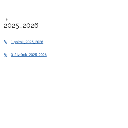
Zápisnice
2025_2026
z
pedagogických
1.polrok_2025_2026
rád
3_štvrťrok_2025_2026