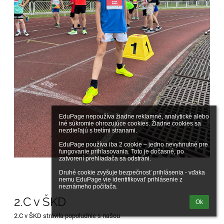
EduPage nepoužíva žiadne reklamné, analytické alebo 
iné súkromie ohrozujúce cookies. Žiadne cookies sa 
nezdieľajú s tretími stranami.

EduPage používa iba 2 cookie – jedno nevyhnutné pre 
fungovanie prihlasovania. Toto je dočasné, po 
zatvorení prehliadača sa odstráni.

Druhé cookie zvyšuje bezpečnosť prihlásenia - vďaka 
nemu EduPage vie identifikovať prihlásenie z 
neznámeho počítača.
2.C v ŠKD
Ok
2.C v ŠKD strávila popoludnie s našou