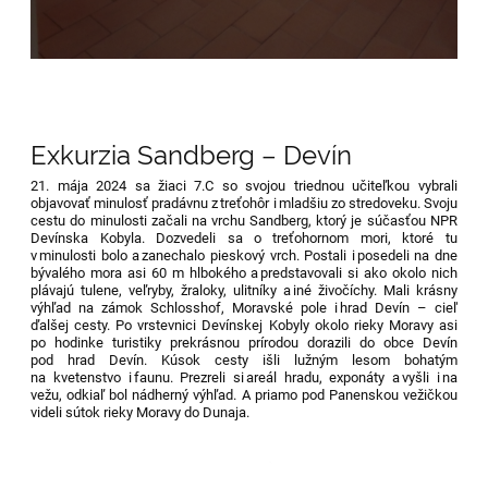
Exkurzia Sandberg – Devín
21. mája 2024 sa žiaci 7.C so svojou triednou učiteľkou vybrali
objavovať minulosť pradávnu z treťohôr i mladšiu zo stredoveku. Svoju
cestu do minulosti začali na vrchu
Sandberg
, ktorý je súčasťou NPR
Devínska Kobyla. Dozvedeli sa
o
treťohornom mori, ktoré tu
v minulosti bolo a zanechalo pieskový vrch.
Postali
i posedeli na dne
bývalého mora asi 60 m hlbokého a predstavovali si ako okolo nich
plávajú tulene, veľryby, žraloky, ulitníky a iné živočíchy.
Mali k
rásny
výhľad na zámok
Schlosshof
, Moravské pole i hrad Devín – cieľ
ďalšej cesty. Po vrstevnici Devínskej Kobyly
okolo
rieky Moravy asi
po hodinke turistiky
prekrásnou p
r
írodou dorazili
do obce Devín
pod hrad Devín.
Kúsok cesty
i
šli lužným lesom bohatým
na kvetenstvo i faunu.
Prezreli si areál hradu, exponáty a vyšli i na
vežu, odkiaľ bol nádherný výhľad
. A
p
riamo pod
P
anenskou vežičkou
videli sútok
riek
y
Morav
y
do Dunaja.