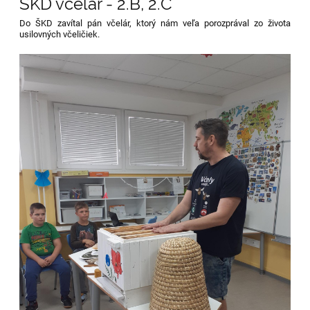
ŠKD včelár - 2.B, 2.C
Do ŠKD zavítal pán včelár, ktorý nám veľa porozprával zo života
usilovných včeličiek.