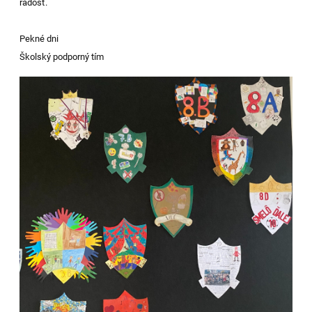
radosť.
Pekné dni
Školský podporný tím