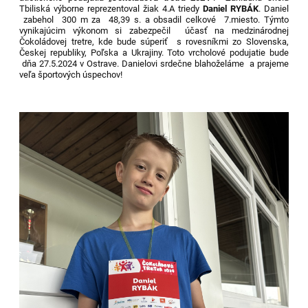
Tbiliská výborne reprezentoval žiak 4.A triedy
Daniel RYBÁK
. Daniel
zabehol 300 m za 48,39 s. a obsadil celkové 7.miesto. Týmto
vynikajúcim výkonom si zabezpečil účasť na medzinárodnej
Čokoládovej tretre, kde bude súperiť s rovesníkmi zo Slovenska,
Českej republiky, Poľska a Ukrajiny. Toto vrcholové podujatie bude
dňa 27.5.2024 v Ostrave. Danielovi srdečne blahoželáme a prajeme
veľa športových úspechov!