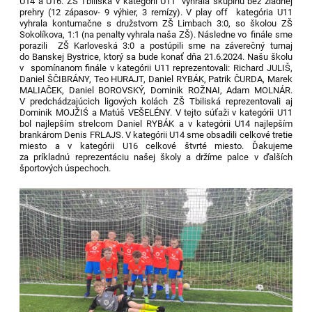
U14 a U16. ZŠ Tbiliská v kategórii U11 vyhrala skupinu bez žiadnej
prehry (12 zápasov- 9 výhier, 3 remízy). V play off kategória U11
vyhrala kontumačne s družstvom ZŠ Limbach 3:0, so školou ZŠ
Sokolíkova, 1:1 (na penalty vyhrala naša ZŠ). Následne vo finále sme
porazili ZŠ Karloveská 3:0 a postúpili sme na záverečný turnaj
do Banskej Bystrice, ktorý sa bude konať dňa 21.6.2024. Našu školu
v spomínanom finále v kategórii U11 reprezentovali: Richard JULIŠ,
Daniel ŠČIBRÁNY, Teo HURAJT, Daniel RYBÁK, Patrik ČURDA, Marek
MALIAČEK, Daniel BOROVSKÝ, Dominik ROŽNAI, Adam MOLNÁR.
V predchádzajúcich ligových kolách ZŠ Tbiliská reprezentovali aj
Dominik MOJŽIŚ a Matúš VEŠELÉNY. V tejto súťaži v kategórii U11
bol najlepším strelcom Daniel RYBÁK a v kategórii U14 najlepším
brankárom Denis FRLAJS. V kategórii U14 sme obsadili celkové tretie
miesto a v kategórii U16 celkové štvrté miesto. Ďakujeme
za príkladnú reprezentáciu našej školy a držíme palce v ďalších
športových úspechoch.