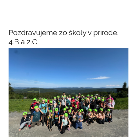
Novinky
Pozdravujeme zo školy v prírode.
/
4.B a 2.C
News