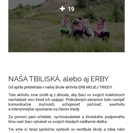
19
NAŠA TBILISKÁ, alebo aj ERBY
Od apríla prebiehala v našej škole aktivita ERB MOJEJ TRIEDY .
Túto aktivitu sme zvolili aj z dôvodu, aby žiaci vo svojich kolektívoch
nachádzali veci ktoré ich spájajú. Pridruženým zámerom bolo rozvíjať
komunikačné zručnosti, schopnosť počúvať, asertivitu
a intenzívnejšie spoznanie sa členov triedy.
Za pomoci pani učiteliek, vychovávateliek a školského podporného
tímu naši žiaci vytvárali vo svojich triedach nádherné dielka.
Tie sme si teraz spoločne vystavili vo vestibule školy a robia nám