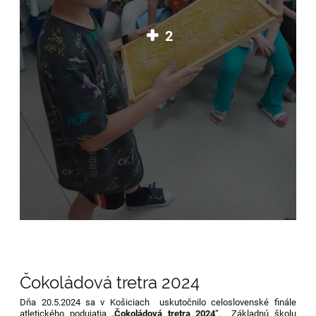
2
Čokoládová tretra 2024
Dňa 20.5.2024 sa v Košiciach uskutočnilo celoslovenské finále
atletického podujatia „
Čokoládová tretra 2024
“. Základnú školu