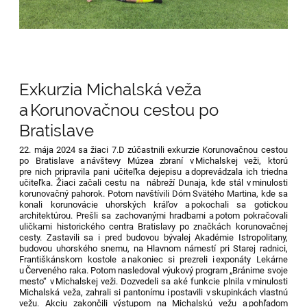
Exkurzia Michalská veža
a Korunovačnou cestou po
Bratislave
22. mája 2024 sa žiaci 7.D zúčastnili exkurzie Korunovačnou cestou
po Bratislave a návštevy M
ú
zea zbraní v Michalskej veži
, ktorú
pre nich pripravila pani
učiteľk
a
dejepisu a
doprevádzala
ich triedna
učiteľka.
Žiaci začali cestu na nábreží Dunaja, kde stál v minulosti
korunovačný pahorok. Potom navštívili Dóm Svätého Martina, kde sa
konali korunovácie uhorských kráľov a
p
o
kochali sa gotickou
architektúrou.
Prešli sa zachovanými hradbami
a potom pokračovali
u
ličkami
historického centra Bratislavy po značkách korunovačnej
cesty
. Z
astavili
sa
i
pred budovou bývalej Akadémie
Istropolit
a
ny
,
budovou uhorského snemu,
na Hlavnom námestí pri Starej radnici,
Františkánskom kostole
a nakoniec si prezreli i exponáty Lekárne
u Červeného raka
. Potom nasledoval výukový program
„
Bránime svoje
mesto
“
v Michalskej veži. Dozvedeli sa aké funkcie plnila v minulosti
Micha
lská veža, zahrali si
panto
n
í
m
u
i
postavili v skupinkách vlastnú
vežu.
Akciu zakončili výstupom na Michalskú vežu a
pohľadom