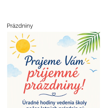
Novinky
Prázdniny
/
News