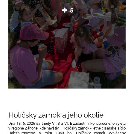
5
Holíčsky zámok a jeho okolie
Dňa 18. 6. 2026 sa triedy VI. B a VI. E zúčastnili koncoročného výletu
v regióne Záhorie, kde navštívili Holíčsky zámok - letné cisárske sídlo
Habsburgovcov. V roku 1963 bol Holíčsky zámok vyhlásený