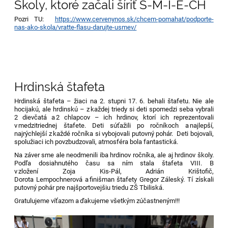
Školy, ktoré začali šíriť S-M-I-E-CH
Pozri TU:
https://www.cervenynos.sk/chcem-pomahat/podporte-
nas-ako-skola/vratte-flasu-darujte-usmev/
Hrdinská štafeta
Hrdinská štafeta – žiaci na 2. stupni 17. 6. behali štafetu. Nie ale
hocijakú, ale hrdinskú – z každej triedy si deti spomedzi seba vybrali
2 dievčatá a 2 chlapcov – ich hrdinov, ktorí ich reprezentovali
v medzitriednej štafete. Deti súťažili po ročníkoch a najlepší,
najrýchlejší z každé ročníka si vybojovali putovný pohár. Deti bojovali,
spolužiaci ich povzbudzovali, atmosféra bola fantastická.
Na záver sme ale neodmenili iba hrdinov ročníka, ale aj hrdinov školy.
Podľa dosiahnutého času sa ním stala štafeta VIII. B
v zložení Zoja Kis-Pál, Adrián Krištofič,
Dorota Lempochnerová a finišman štafety Gregor Záleský. Tí získali
putovný pohár pre najšportovejšiu triedu ZŠ Tbiliská.
Gratulujeme víťazom a ďakujeme všetkým zúčastneným!!!