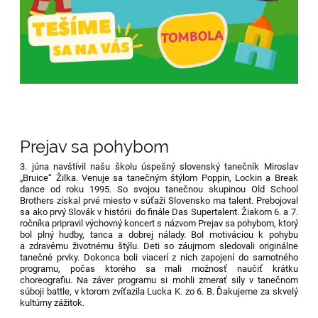
Prejav sa pohybom
3. júna navštívil našu školu úspešný slovenský tanečník Miroslav
„Bruice“ Žilka. Venuje sa tanečným štýlom Poppin, Lockin a Break
dance od roku 1995. So svojou tanečnou skupinou Old School
Brothers získal prvé miesto v súťaži Slovensko ma talent. Prebojoval
sa ako prvý Slovák v histórii do finále Das Supertalent. Žiakom 6. a 7.
ročníka pripravil výchovný koncert s názvom Prejav sa pohybom, ktorý
bol plný hudby, tanca a dobrej nálady. Bol motiváciou k pohybu
a zdravému životnému štýlu. Deti so záujmom sledovali originálne
tanečné prvky. Dokonca boli viacerí z nich zapojení do samotného
programu, počas ktorého sa mali možnosť naučiť krátku
choreografiu. Na záver programu si mohli zmerať sily v tanečnom
súboji battle, v ktorom zvíťazila Lucka K. zo 6. B. Ďakujeme za skvelý
kultúrny zážitok.