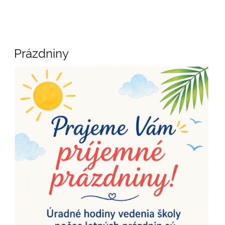
Novinky
Prázdniny
/
News