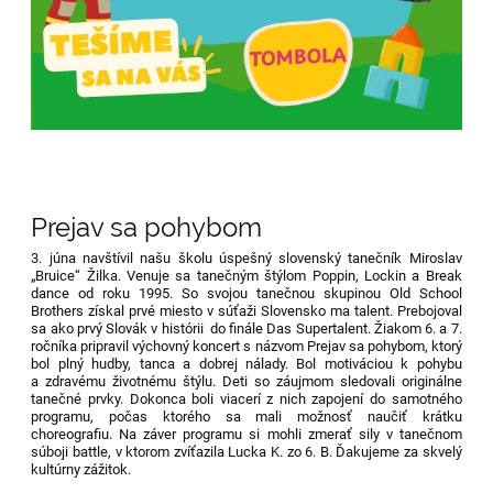
Prejav sa pohybom
3. júna navštívil našu školu úspešný slovenský tanečník Miroslav
„Bruice“ Žilka. Venuje sa tanečným štýlom Poppin, Lockin a Break
dance od roku 1995. So svojou tanečnou skupinou Old School
Brothers získal prvé miesto v súťaži Slovensko ma talent. Prebojoval
sa ako prvý Slovák v histórii do finále Das Supertalent. Žiakom 6. a 7.
ročníka pripravil výchovný koncert s názvom Prejav sa pohybom, ktorý
bol plný hudby, tanca a dobrej nálady. Bol motiváciou k pohybu
a zdravému životnému štýlu. Deti so záujmom sledovali originálne
tanečné prvky. Dokonca boli viacerí z nich zapojení do samotného
programu, počas ktorého sa mali možnosť naučiť krátku
choreografiu. Na záver programu si mohli zmerať sily v tanečnom
súboji battle, v ktorom zvíťazila Lucka K. zo 6. B. Ďakujeme za skvelý
kultúrny zážitok.