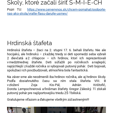
Školy, ktoré začali šíriť S-M-I-E-CH
Pozri TU:
https://www.cervenynos.sk/chcem-pomahat/podporte-
nas-ako-skola/vratte-flasu-darujte-usmev/
Hrdinská štafeta
Hrdinská štafeta – žiaci na 2. stupni 17. 6. behali štafetu. Nie ale
hocijakú, ale hrdinskú – z každej triedy si deti spomedzi seba vybrali
2 dievčatá a 2 chlapcov – ich hrdinov, ktorí ich reprezentovali
v medzitriednej štafete. Deti súťažili po ročníkoch a najlepší,
najrýchlejší z každé ročníka si vybojovali putovný pohár. Deti bojovali,
spolužiaci ich povzbudzovali, atmosféra bola fantastická.
Na záver sme ale neodmenili iba hrdinov ročníka, ale aj hrdinov školy.
Podľa dosiahnutého času sa ním stala štafeta VIII. B
v zložení Zoja Kis-Pál, Adrián Krištofič,
Dorota Lempochnerová a finišman štafety Gregor Záleský. Tí získali
putovný pohár pre najšportovejšiu triedu ZŠ Tbiliská.
Gratulujeme víťazom a ďakujeme všetkým zúčastneným!!!