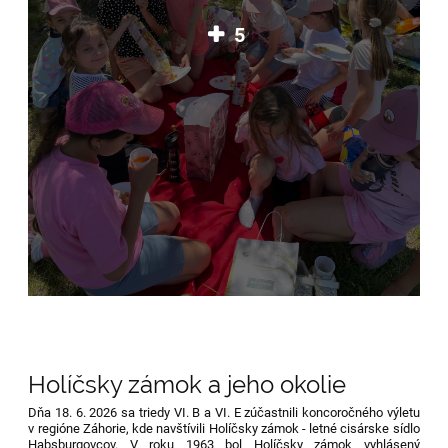
5
Holíčsky zámok a jeho okolie
Dňa 18. 6. 2026 sa triedy VI. B a VI. E zúčastnili koncoročného výletu
v regióne Záhorie, kde navštívili Holíčsky zámok - letné cisárske sídlo
Habsburgovcov. V roku 1963 bol Holíčsky zámok vyhlásený