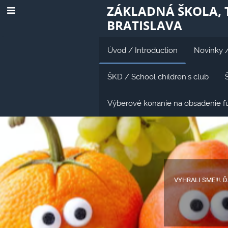
ZÁKLADNÁ ŠKOLA, T
BRATISLAVA
Úvod / Introduction
Novinky 
ŠKD / School children's club
Výberové konanie na obsadenie fun
Úvod
/
Introduction
VYHRALI SME!!!. 