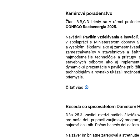
Kariérové poradenstvo
Žiaci 8.B,C,D triedy sa v rámci proforie
CONECO Racioenergia 2025.
Navštívili
Pavilón vzdelávania a inovácií
,
v spolupráci s Ministerstvom dopravy S
a vysokými školami, ako aj zamestnávateľm
zamestnávateľov v stavebníctve a štátn
najmodernejšie technológie a prístupy, 
stavebných odborov, ako aj implementác
dynamické prezentácie v pavilóne priblíž
technológiám a rovnako ukázali možnost
priemysle.
Čítať viac
Beseda so spisovateľom Danielom 
Dňa 25.3. zavítal medzi našich štvrtáko
pre naše deti pripravil zaujímavý program
najnovších kníh. Počas besedy dal deťom pr
Na záver
im brilatne zarepoval a stretnut