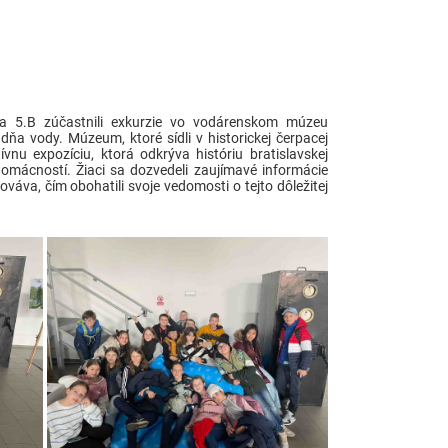
a 5.B zúčastnili exkurzie vo vodárenskom múzeu
o dňa vody. Múzeum, ktoré sídli v historickej čerpacej
ívnu expozíciu, ktorá odkrýva históriu bratislavskej
omácností. Žiaci sa dozvedeli zaujímavé informácie
váva, čím obohatili svoje vedomosti o tejto dôležitej