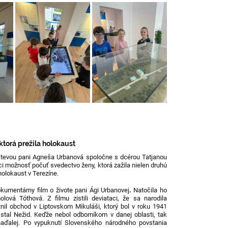
torá prežila holokaust
števou pani Agneša Urbanová spoločne s dcérou Tatjanou
taci možnosť počuť svedectvo ženy, ktorá zažila nielen druhú
holokaust v Terezíne.
okumentárny film o živote pani Ági Urbanovej
.
Natočila ho
ová Tóthová. Z filmu zistili deviataci, že sa narodila
stnil obchod v Liptovskom Mikuláši, ktorý bol v roku 1941
stal Nežid. Keďže nebol odborníkom v danej oblasti, tak
aďalej. Po vypuknutí Slovenského národného povstania