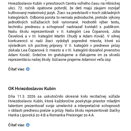
Hviezdoslavov Kubín v priestoroch Centra voľného času na Hlinickej
ulici. 72. ročník opätovne potvrdil, že deti majú záujem rozvíjať
kultivovaný materinský jazyk. Žiaci sa predstavili v troch základných
kategóriách. Odborná porota to nemala jednoduché, pretože výkony
jednotlivých súťažiacich boli vyrovnané. Hodnotili výber textu,
techniku prednesu a schopnosť nadviazať kontakt s publikom.
Našu školu reprezentovali v II. kategórii Lea Čopanová, Júlia
Čevelová a v III. kategórii Martin Chudý a Adam Kováč. V silnej
konkurencii si naši žiaci vydobyli popredné miesta, ktoré sú
výsledkom ich poctivej prípravy. V II. kategórii v prednese prózy
získala Lea Čopanová 3. miesto a v III. kategórii dosiahol prvenstvo
Adam Kováč. Srdečne im gratulujeme a ďakujeme im za skvelú
reprezentáciu našej školy. Súčasne prajeme Adamovi veľa úsp
Čítať viac
OK Hviezdoslavov Kubín
Dňa 11.3. 2026 sa uskutočnilo okresné kolo recitačnej súťaže
Hviezdoslavov Kubín, ktorá každoročne poskytuje priestor mladým
talentom prezentovať svoje umelecké a interpretačné schopnosti
v oblasti prednesu poézie a prózy. Našu školu reprezentovali žiačky
Hanka Lipovská zo 4.B a Romanka Preisinger zo 4.A.
Čítať viac