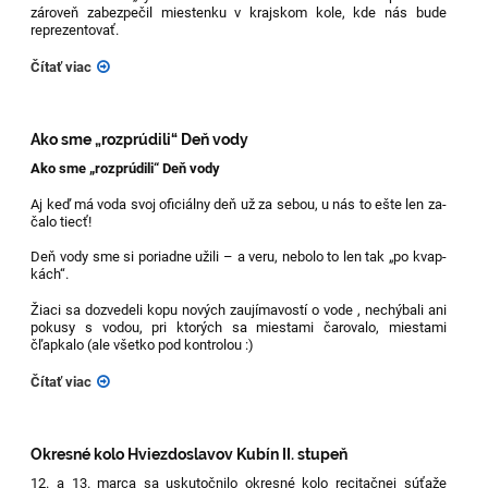
zároveň zabezpečil miestenku v krajskom kole, kde nás bude
reprezentovať.
Čítať viac
Ako sme „rozprúdili“ Deň vody
Ako sme „rozprúdili“ Deň vody
Aj keď má voda svoj oficiálny deň už za sebou, u nás to ešte len za-
čalo tiecť!
Deň vody sme si poriadne užili – a veru, nebolo to len tak „po kvap-
kách“.
Žiaci sa dozvedeli kopu nových zaujímavostí o vode , nechýbali ani
pokusy s vodou, pri ktorých sa miestami čarovalo, miestami
čľapkalo (ale všetko pod kontrolou :)
Čítať viac
Okresné kolo Hviezdoslavov Kubín II. stupeň
12. a 13. marca sa uskutočnilo okresné kolo recitačnej súťaže