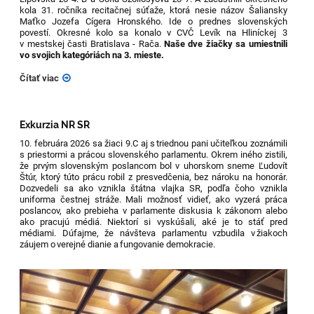
kola 31. ročníka recitačnej súťaže, ktorá nesie názov Šaliansky
Maťko Jozefa Cígera Hronského. Ide o prednes slovenských
povestí. Okresné kolo sa konalo v CVČ Levík na Hliníckej 3
v mestskej časti Bratislava - Rača.
Naše dve žiačky sa umiestnili
vo svojich kategóriách na 3. mieste.
Čítať viac
Exkurzia NR SR
10. februára 2026 sa žiaci 9.C aj s triednou pani učiteľkou
zoznámili
s priestormi a prácou slovenského parlamentu. Okrem iného zistili,
že prvým slovenským poslancom bol v uhorskom sneme Ľudovít
Štúr, ktorý túto prácu robil z presvedčenia, bez nároku na honorár
.
Dozvedeli sa ako vznikla štátna vlajka SR, podľa čoho vznikla
uniforma čestnej stráže. Mali možnosť
vidieť, ako vyzerá práca
poslancov, ako prebieha v parlamente diskusia k zákonom alebo
ako pracujú médiá.
Niektorí si vyskúšali, aké je to stáť pred
médiami. Dúfajme, že návšteva parlamentu vzbudila v žiakoch
záujem o verejné dianie a fungovanie demokracie.