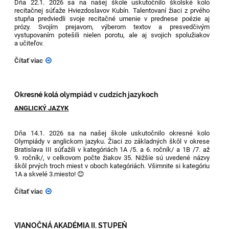
Dňa 22.1. 2026 sa na našej škole uskutočnilo školské kolo
recitačnej súťaže Hviezdoslavov Kubín. Talentovaní žiaci z prvého
stupňa predviedli svoje recitačné umenie v prednese poézie aj
prózy. Svojím prejavom, výberom textov a presvedčivým
vystupovaním potešili nielen porotu, ale aj svojich spolužiakov
a učiteľov.
Čítať viac
Okresné kolá olympiád v cudzích jazykoch
ANGLICKÝ JAZYK
Dňa 14.1. 2026 sa na našej škole uskutočnilo okresné kolo
Olympiády v anglickom jazyku. Žiaci zo základných škôl v okrese
Bratislava III súťažili v kategóriách 1A /5. a 6. ročník/ a 1B /7. až
9. ročník/, v celkovom počte žiakov 35. Nižšie sú uvedené názvy
škôl prvých troch miest v oboch kategóriách. Všimnite si kategóriu
1A a skvelé 3.miesto! 😊
Čítať viac
VIANOČNÁ AKADÉMIA II. STUPEŇ