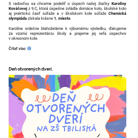
S radosťou sa chceme podeliť o úspech našej žiačky
Karolíny
Kováčovej
z 9.C, ktorá úspešne zvládla domáce kolo, školské kolo
aj praktickú časť súťaže a v školskom kole súťaže
Chemická
olympiáda
získala krásne
1. miesto
.
Karolíne srdečne blahoželáme k výbornému výsledku, ďakujeme
za vzornú reprezentáciu školy a prajeme jej veľa úspechov
v okresnom kole.
Čítať viac
Deň otvorených dverí.