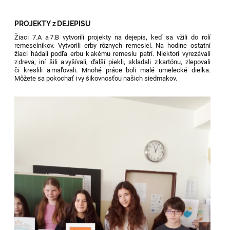
PROJEKTY z DEJEPISU
Žiaci 7.A a 7.B vytvorili projekty na dejepis, keď sa vžili do rolí
remeselníkov. Vytvorili erby rôznych remesiel. Na hodine ostatní
žiaci hádali podľa erbu k akému remeslu patrí. Niektorí vyrezávali
z dreva, iní šili a vyšívali, ďalší piekli, skladali z kartónu, zlepovali
či kreslili a maľovali. Mnohé práce boli malé umelecké dielka.
Môžete sa pokochať i vy šikovnosťou našich siedmakov.