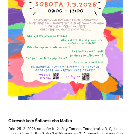
Okresné kolo Šalianskeho Maťka
Dňa 25. 2. 2026 sa naše tri žiačky Tamara Tordajiová z 3. C, Hana
Lipovská zo 4. B a Sofia Szöllösyová zo 7. A zúčastnili okresného