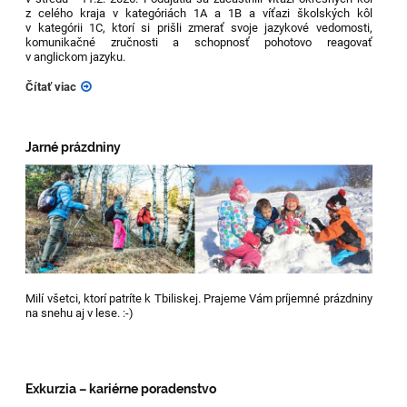
z celého kraja v kategóriách 1A a 1B a víťazi školských kôl
v kategórii 1C, ktorí si prišli zmerať svoje jazykové vedomosti,
komunikačné zručnosti a schopnosť pohotovo reagovať
v anglickom jazyku.
Čítať viac
Jarné prázdniny
Milí všetci, ktorí patríte k Tbiliskej. Prajeme Vám príjemné prázdniny
na snehu aj v lese. :-)
Exkurzia – kariérne poradenstvo