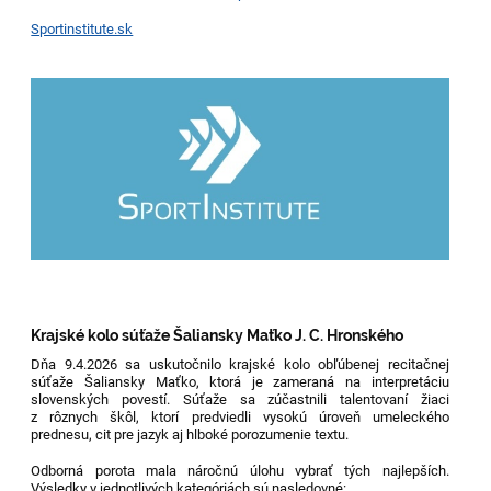
Sportinstitute.sk
Krajské kolo súťaže Šaliansky Maťko J. C. Hronského
Dňa 9.4.2026 sa uskutočnilo krajské kolo obľúbenej recitačnej
súťaže Šaliansky Maťko, ktorá je zameraná na interpretáciu
slovenských povestí. Súťaže sa zúčastnili talentovaní žiaci
z rôznych škôl, ktorí predviedli vysokú úroveň umeleckého
prednesu, cit pre jazyk aj hlboké porozumenie textu.
Odborná porota mala náročnú úlohu vybrať tých najlepších.
Výsledky v jednotlivých kategóriách sú nasledovné: