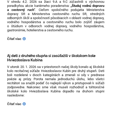
V stredu 4.2. 2026 sa žiaci 9.A a 9.C zúčastnili s výchovnou
poradkyňou akcie kariérneho poradenstva:
„Študuj vodnú dopravu
a cestovný ruch“
. Cieľom spoločného podujatia Ministerstva
dopravy SR a Ministerstva cestovného ruchu SR, stredných
odborných škôl a spoločností pôsobiacich v oblasti vodnej dopravy,
vodného hospodárstva a cestovného ruchu bolo zvýšiť záujem
o štúdium v odboroch vodnej dopravy, vodného hospodárstva,
gastronómie, hotelierstva a cestovného ruchu.
Čítať viac
Aj deti z druhého stupňa si zasúťažili v školskom kole
Hviezdoslava Kubína
V utorok 20. 1. 2026 sa v priestoroch našej školy konalo aj školské
kolo recitačnej súťaže Hviezdoslavov Kubín pre druhý stupeň. Deti
boli rozdelené v dvoch kategóriách a zmerali si sily v prednese
poézie aj prózy. Porota nemala jednoduchú úlohu, lebo všetci
recitátori sa snažili podať čo najlepší výkon a pristupovali k súťaži
zodpovedne. Nakoniec sme však museli rozhodnúť a tohtoročné
školské kolo Hviezdoslava Kubína dopadlo na druhom stupni
nasledovne:
Čítať viac