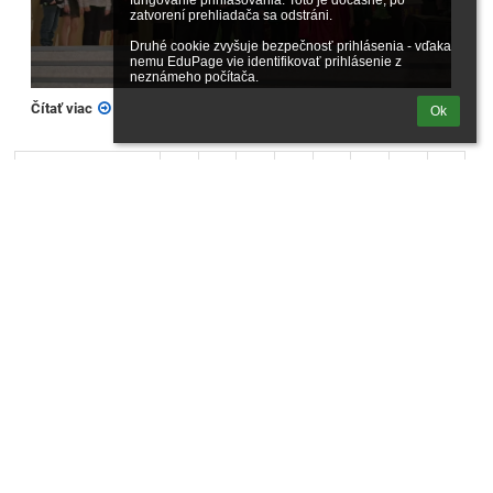
fungovanie prihlasovania. Toto je dočasné, po 
zatvorení prehliadača sa odstráni.

Druhé cookie zvyšuje bezpečnosť prihlásenia - vďaka 
nemu EduPage vie identifikovať prihlásenie z 
neznámeho počítača.
Čítať viac
Ok
Predchádzajúci
1
2
3
4
5
6
7
8
9
10
Ďalší
Kalendár
zatiaľ žiadne údaje
Fotogaléria
zatiaľ žiadne údaje