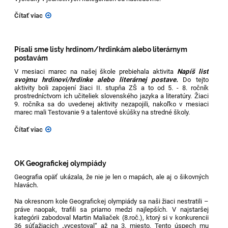
Čítať viac
Písali sme listy hrdinom/hrdinkám alebo literárnym
postavám
V mesiaci marec na našej škole prebiehala aktivita
Napíš list
svojmu hrdinovi/hrdinke alebo literárnej postave.
Do tejto
aktivity boli zapojení žiaci II. stupňa ZŠ a to od 5. - 8. ročník
prostredníctvom ich učiteliek slovenského jazyka a literatúry. Žiaci
9. ročníka sa do uvedenej aktivity nezapojili, nakoľko v mesiaci
marec mali Testovanie 9 a talentové skúšky na stredné školy.
Čítať viac
OK Geografickej olympiády
Geografia opäť ukázala, že nie je len o mapách, ale aj o šikovných
hlavách.
Na okresnom kole Geografickej olympiády sa naši žiaci nestratili –
práve naopak, trafili sa priamo medzi najlepších. V najstaršej
kategórii zabodoval Martin Maliaček (8.roč.), ktorý si v konkurencii
36 súťažiacich „vycestoval“ až na 3. miesto. Tento úspech mu