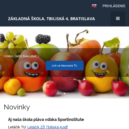
PRIHLÁSENIE
ZÁKLADNÁ ŠKOLA, TBILISKÁ 4, BRATISLAVA
Úvod
/
Introduction
VYHRALI SME!!!. ĎAKUJEME :)
Link na hlasovanie TU.
Novinky
Aj naša škola pláva vďaka Sportinstitute
Letáčik TU:
Letáčik ZŠ Tbiliská 4.pdf